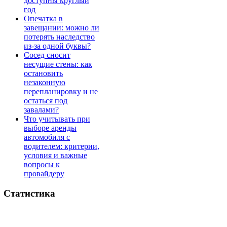
доступны круглый
год
Опечатка в
завещании: можно ли
потерять наследство
из-за одной буквы?
Сосед сносит
несущие стены: как
остановить
незаконную
перепланировку и не
остаться под
завалами?
Что учитывать при
выборе аренды
автомобиля с
водителем: критерии,
условия и важные
вопросы к
провайдеру
Статистика