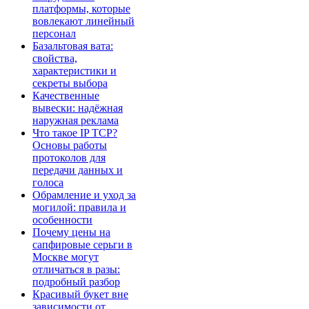
платформы, которые
вовлекают линейный
персонал
Базальтовая вата:
свойства,
характеристики и
секреты выбора
Качественные
вывески: надёжная
наружная реклама
Что такое IP TCP?
Основы работы
протоколов для
передачи данных и
голоса
Обрамление и уход за
могилой: правила и
особенности
Почему цены на
сапфировые серьги в
Москве могут
отличаться в разы:
подробный разбор
Красивый букет вне
зависимости от