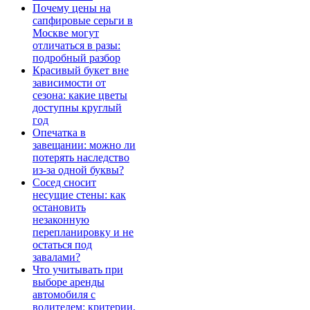
Почему цены на
сапфировые серьги в
Москве могут
отличаться в разы:
подробный разбор
Красивый букет вне
зависимости от
сезона: какие цветы
доступны круглый
год
Опечатка в
завещании: можно ли
потерять наследство
из-за одной буквы?
Сосед сносит
несущие стены: как
остановить
незаконную
перепланировку и не
остаться под
завалами?
Что учитывать при
выборе аренды
автомобиля с
водителем: критерии,