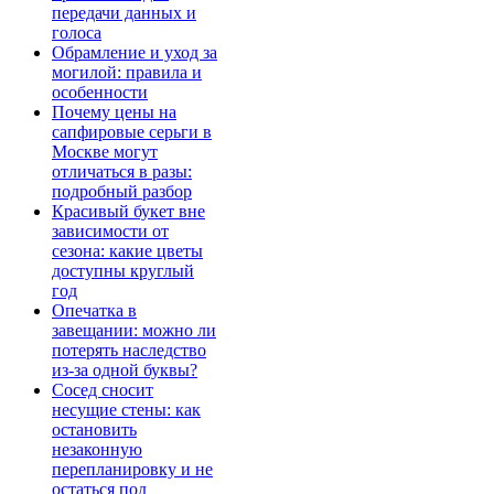
передачи данных и
голоса
Обрамление и уход за
могилой: правила и
особенности
Почему цены на
сапфировые серьги в
Москве могут
отличаться в разы:
подробный разбор
Красивый букет вне
зависимости от
сезона: какие цветы
доступны круглый
год
Опечатка в
завещании: можно ли
потерять наследство
из-за одной буквы?
Сосед сносит
несущие стены: как
остановить
незаконную
перепланировку и не
остаться под