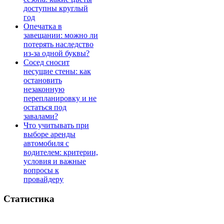
доступны круглый
год
Опечатка в
завещании: можно ли
потерять наследство
из-за одной буквы?
Сосед сносит
несущие стены: как
остановить
незаконную
перепланировку и не
остаться под
завалами?
Что учитывать при
выборе аренды
автомобиля с
водителем: критерии,
условия и важные
вопросы к
провайдеру
Статистика