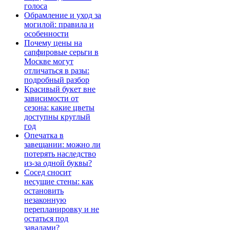
голоса
Обрамление и уход за
могилой: правила и
особенности
Почему цены на
сапфировые серьги в
Москве могут
отличаться в разы:
подробный разбор
Красивый букет вне
зависимости от
сезона: какие цветы
доступны круглый
год
Опечатка в
завещании: можно ли
потерять наследство
из-за одной буквы?
Сосед сносит
несущие стены: как
остановить
незаконную
перепланировку и не
остаться под
завалами?