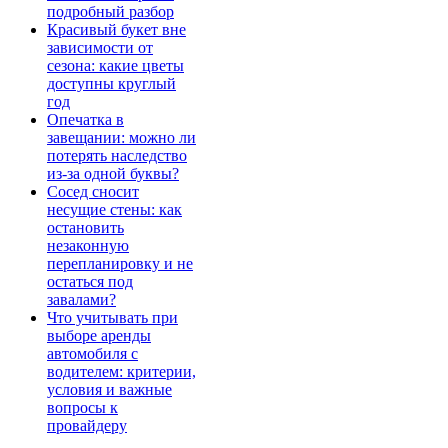
подробный разбор
Красивый букет вне
зависимости от
сезона: какие цветы
доступны круглый
год
Опечатка в
завещании: можно ли
потерять наследство
из-за одной буквы?
Сосед сносит
несущие стены: как
остановить
незаконную
перепланировку и не
остаться под
завалами?
Что учитывать при
выборе аренды
автомобиля с
водителем: критерии,
условия и важные
вопросы к
провайдеру