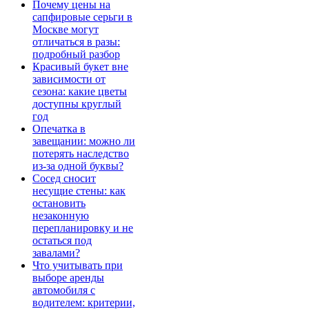
Почему цены на
сапфировые серьги в
Москве могут
отличаться в разы:
подробный разбор
Красивый букет вне
зависимости от
сезона: какие цветы
доступны круглый
год
Опечатка в
завещании: можно ли
потерять наследство
из-за одной буквы?
Сосед сносит
несущие стены: как
остановить
незаконную
перепланировку и не
остаться под
завалами?
Что учитывать при
выборе аренды
автомобиля с
водителем: критерии,