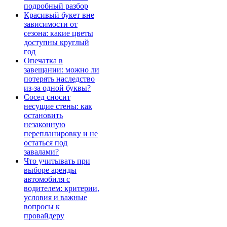
подробный разбор
Красивый букет вне
зависимости от
сезона: какие цветы
доступны круглый
год
Опечатка в
завещании: можно ли
потерять наследство
из-за одной буквы?
Сосед сносит
несущие стены: как
остановить
незаконную
перепланировку и не
остаться под
завалами?
Что учитывать при
выборе аренды
автомобиля с
водителем: критерии,
условия и важные
вопросы к
провайдеру