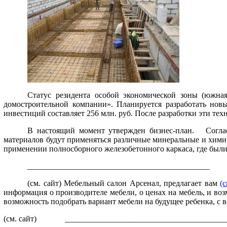
Статус резидента особой экономической зоны (южн
домостроительной компании». Планируется разработать нов
инвестиций составляет 256 млн. руб. После разработки эти т
В настоящий момент утвержден бизнес-план.
Согласн
материалов будут применяться различные минеральные и химич
применении полносборного железобетонного каркаса, где был
_____________________________________________
(см. сайт) Мебельный салон Арсенал, предлагает вам
(с
информация о производителе мебели, о ценах на мебель, и возм
возможность подобрать вариант мебели на будущее ребенка, с
(см. сайт) ________________________________________