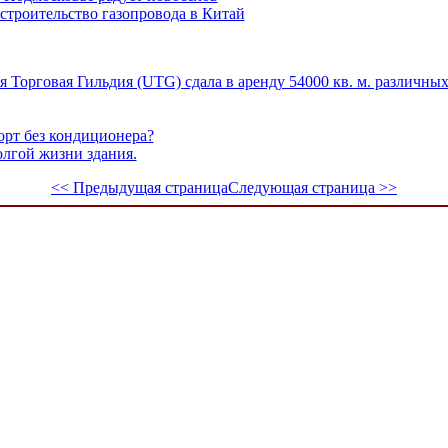
строительство газопровода в Китай
ая Торговая Гильдия (UTG) сдала в аренду 54000 кв. м. различн
рт без кондиционера?
олгой жизни здания.
<< Предыдущая страница
Следующая страница >>