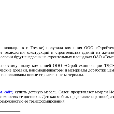
ая площадка в г. Томске) получила компания ООО «Стройте
ые технологии конструкций и строительства зданий из желез
ехнологии будут внедрены на строительных площадках ОАО «Том
о этому плану компанией ООО «Стройтехинновации ТДСК»,
еские добавки, наномодификаторы и материалы доработки цеме
и использованы новые строительные материалы.
м. сайт)
купить детскую мебель. Салон представляет модели Исп
ожностях ее доставки. Детская мебель представлена разнообразн
 возможностью ее трансформирования.
__________