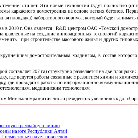
 течение 5-ти лет. Эти новые технологии будут полностью (от
мы каркасного домостроения на основе легких бетонов. Перв
ная площадка) лабораторного корпуса, который будет занимать
в 2010 г. Она является
R&D центром
ОАО «Томской домостро
направленные на создание инновационных технологий каркасног
заменить
при строительстве массового жилья и других типовых
рупнейшим домостроительным холдингом, в состав которого 
ой составляет 207 га) структурно разделяется на две площадки:
ку, где ведутся работы связанные с развитием химии и химичес
у, где проводятся работы по
информационно-коммуникационным
отехнологиям, медицинским технологиям
етом Минэкономразвития число резидентов увеличилось до 53 ор
оростную трамвайную линию
оены на юге Республики Алтай
 Подмосковье радует новоселов