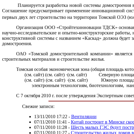
Планируется разработка новой системы домостроения в
Соглашение предусматривает применение инновационной систе
первых двух лет строительство на территории Томской ОЭЗ (юж
Организация ООО «Стройтехинновации ТДСК» основана 
научно-исследовательские и опытно-конструкторские работы, 
конструктивной системы с названием «Каскад» должна будет 
домостроения.
ОАО «Томской домостроительной компании» является к
строительных материалов и строительстве жилья.
Томская особая экономическая зона (общая площадь котор
(см. сайт)
(см. сайт) ·
(см. сайт)
Северную площад
(см. сайт)
(см. сайт) ·
(см. сайт)
Южную площадк
электронным технологиям, биотехнологиям,
нан
С 7 октября 2010 г. после утверждения Экспертным сов
Свежие записи:
13/11/2010 17:22
-
Вентиляции
07/11/2010 11:41
-
Китай построит в Минске ск
07/11/2010 11:28
-
Шесть малых ГЭС будут постр
07/11/2010 11:27
-
Строительство жилых домов в