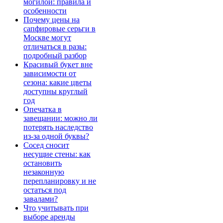
могилой: правила и
особенности
Почему цены на
сапфировые серьги в
Москве могут
отличаться в разы:
подробный разбор
Красивый букет вне
зависимости от
сезона: какие цветы
доступны круглый
год
Опечатка в
завещании: можно ли
потерять наследство
из-за одной буквы?
Сосед сносит
несущие стены: как
остановить
незаконную
перепланировку и не
остаться под
завалами?
Что учитывать при
выборе аренды