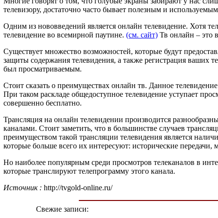
Многие говорят о том, что голубые экраны забирают у нас сли
телевизору, достаточно часто бывает полезным и используемым
Одним из нововведений является онлайн телевидение. Хотя тел
телевидение во всемирной паутине.
(см. сайт)
Тв онлайн – это 
Существует множество возможностей, которые будут предостав
защиты содержания телевидения, а также регистрация ваших т
был просматриваемым.
Стоит сказать о преимуществах онлайн тв. Данное телевидение
При таком раскладе общедоступное телевидение уступает просм
совершенно бесплатно.
Трансляция на онлайн телевидении производится разнообразны
каналами. Стоит заметить, что в большинстве случаев трансля
преимуществом такой трансляции телевидения является наличи
которые больше всего их интересуют: исторические передачи, м
Но наиболее популярным среди просмотров телеканалов в интер
которые транслируют телепрограмму этого канала.
Источник :
http://tvgold-online.ru/
Свежие записи: