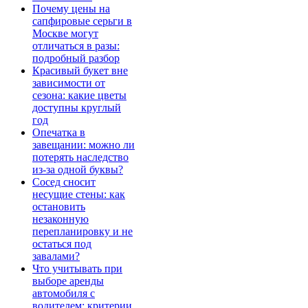
Почему цены на
сапфировые серьги в
Москве могут
отличаться в разы:
подробный разбор
Красивый букет вне
зависимости от
сезона: какие цветы
доступны круглый
год
Опечатка в
завещании: можно ли
потерять наследство
из-за одной буквы?
Сосед сносит
несущие стены: как
остановить
незаконную
перепланировку и не
остаться под
завалами?
Что учитывать при
выборе аренды
автомобиля с
водителем: критерии,