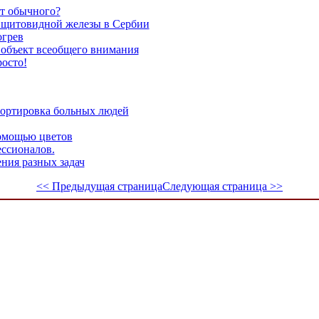
от обычного?
я щитовидной железы в Сербии
огрев
 объект всеобщего внимания
росто!
портировка больных людей
омощью цветов
ессионалов.
ния разных задач
<< Предыдущая страница
Следующая страница >>