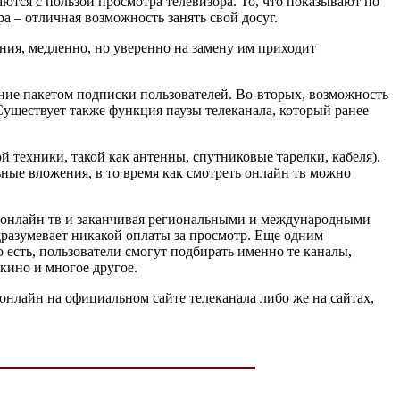
ются с пользой просмотра телевизора. То, что показывают по
а – отличная возможность занять свой досуг.
ния, медленно, но уверенно на замену им приходит
ние пакетом подписки пользователей. Во-вторых, возможность
Существует также функция паузы телеканала, который ранее
 техники, такой как антенны, спутниковые тарелки, кабеля).
ные вложения, в то время как смотреть онлайн тв можно
В онлайн тв и заканчивая региональными и международными
дразумевает никакой оплаты за просмотр. Еще одним
есть, пользователи смогут подбирать именно те каналы,
 кино и многое другое.
онлайн на официальном сайте телеканала либо же на сайтах,