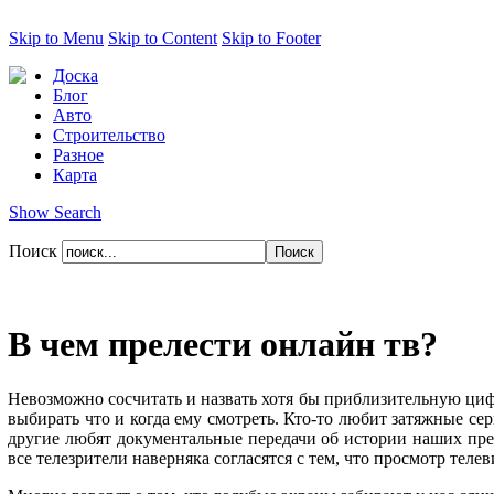
Skip to Menu
Skip to Content
Skip to Footer
Доска
Блог
Авто
Строительство
Разное
Карта
Show Search
Поиск
В чем прелести онлайн тв?
Невозможно сосчитать и назвать хотя бы приблизительную циф
выбирать что и когда ему смотреть. Кто-то любит затяжные се
другие любят документальные передачи об истории наших пред
все телезрители наверняка согласятся с тем, что просмотр теле