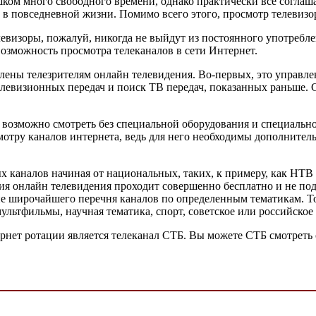
шком много свободного времени, однако практически все соглаша
 в повседневной жизни. Помимо всего этого, просмотр телевизор
евизоры, пожалуй, никогда не выйдут из постоянного употребле
возможность просмотра телеканалов в сети Интернет.
лены телезрителям онлайн телевидения. Во-первых, это управле
елевизионных передач и поиск ТВ передач, показанных раньше. 
 возможно смотреть без специальной оборудования и специальной
отру каналов интернета, ведь для него необходимы дополнитель
х каналов начиная от национальных, таких, к примеру, как НТ
ция онлайн телевидения проходит совершенно бесплатно и не по
е широчайшего перечня каналов по определенным тематикам. То 
ультфильмы, научная тематика, спорт, советское или российское
нет ротации является телеканал СТБ. Вы можете СТБ смотреть 