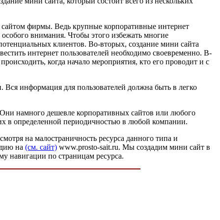
здание мини сайта, который состоит всего из нескольких
ым сайтом фирмы. Ведь крупные корпоративные интернет
 особого внимания. Чтобы этого избежать многие
потенциальных клиентов. Во-вторых, создание мини сайта
вестить интернет пользователей необходимо своевременно. В-
роисходить, когда начало мероприятия, кто его проводит и с
. Вся информация для пользователей должна быть в легко
. Они намного дешевле корпоративных сайтов или любого
щих в определенной периодичностью в любой компании.
есмотря на малостраничность ресурса данного типа и
удию на
(см. сайт)
www.prosto-sait.ru. Мы создадим мини сайт в
му навигации по страницам ресурса.