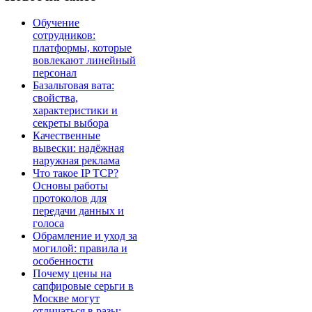
Обучение
сотрудников:
платформы, которые
вовлекают линейный
персонал
Базальтовая вата:
свойства,
характеристики и
секреты выбора
Качественные
вывески: надёжная
наружная реклама
Что такое IP TCP?
Основы работы
протоколов для
передачи данных и
голоса
Обрамление и уход за
могилой: правила и
особенности
Почему цены на
сапфировые серьги в
Москве могут
отличаться в разы: