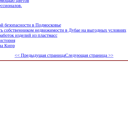
омощью цветов
ессионалов.
й безопасности в Подмосковье
тать собственником недвижимости в Дубае на выгодных условиях
аботок изделий из пластмасс
история
на Кипр
<< Предыдущая страница
Следующая страница >>