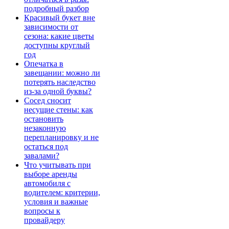
подробный разбор
Красивый букет вне
зависимости от
сезона: какие цветы
доступны круглый
год
Опечатка в
завещании: можно ли
потерять наследство
из-за одной буквы?
Сосед сносит
несущие стены: как
остановить
незаконную
перепланировку и не
остаться под
завалами?
Что учитывать при
выборе аренды
автомобиля с
водителем: критерии,
условия и важные
вопросы к
провайдеру