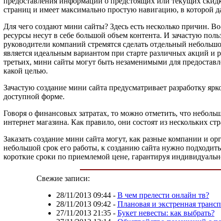
предоставления информации о предстоящих или текущих скидка
страниц и имеет максимально простую навигацию, в которой д
Для чего создают мини сайты? Здесь есть несколько причин. 
ресурсы несут в себе большой объем контента. И зачастую пол
руководители компаний стремятся сделать отдельный небольшо
является идеальным вариантом при старте различных акций и 
третьих, мини сайты могут быть незаменимыми для предоставле
какой целью.
Зачастую создание мини сайта предусматривает разработку ярк
доступной форме.
Говоря о финансовых затратах, то можно отметить, что небол
интернет магазина. Как правило, они состоят из нескольких
Заказать создание мини сайта могут, как разные компании и о
небольшой срок его работы, к созданию сайта нужно подходить
короткие сроки по приемлемой цене, гарантируя индивидуально
Свежие записи:
28/11/2013 09:44
-
В чем прелести онлайн тв?
28/11/2013 09:42
-
Плановая и экстренная транс
27/11/2013 21:35
-
Букет невесты: как выбрать?