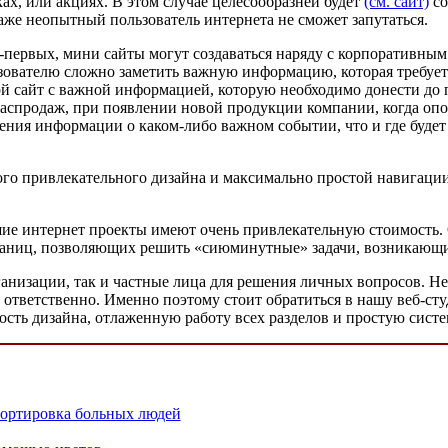
х, или акциях. В этом случае целесообразней будет
(см. сайт)
со
аже неопытный пользователь интернета не сможет запутаться.
Во-первых, мини сайты могут создаваться наряду с корпоративн
ьзователю сложно заметить важную информацию, которая требует
й сайт с важной информацией, которую необходимо донести до 
распродаж, при появлении новой продукции компании, когда опо
ния информации о каком-либо важном событии, что и где будет п
ого привлекательного дизайна и максимально простой навигации
ьшие интернет проекты имеют очень привлекательную стоимость
 страниц, позволяющих решить «сиюминутные» задачи, возникаю
рганизации, так и частные лица для решения личных вопросов. Н
 ответственно. Именно поэтому стоит обратиться в нашу веб-ст
сть дизайна, отлаженную работу всех разделов и простую систе
портировка больных людей