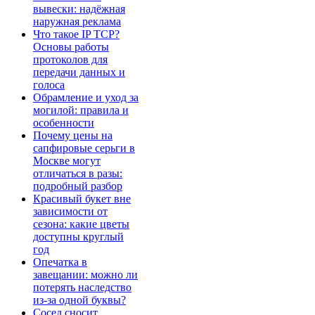
вывески: надёжная
наружная реклама
Что такое IP TCP?
Основы работы
протоколов для
передачи данных и
голоса
Обрамление и уход за
могилой: правила и
особенности
Почему цены на
сапфировые серьги в
Москве могут
отличаться в разы:
подробный разбор
Красивый букет вне
зависимости от
сезона: какие цветы
доступны круглый
год
Опечатка в
завещании: можно ли
потерять наследство
из-за одной буквы?
Сосед сносит