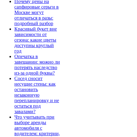
Почему цены на
сапфировые серьги в
Москве могут
отличаться в разы:
подробный разбор
Красивый букет вне
зависимости от
сезона: какие цветы
доступны круглый
год
Опечатка в
завещании: можно ли
потерять наследство
из-за одной буквы?
Сосед сносит
несущие стены: как
остановить
незаконную
перепланировку и не
остаться под
завалами?
Что учитывать при
выборе аренды
автомобиля с
водителем: критерии,