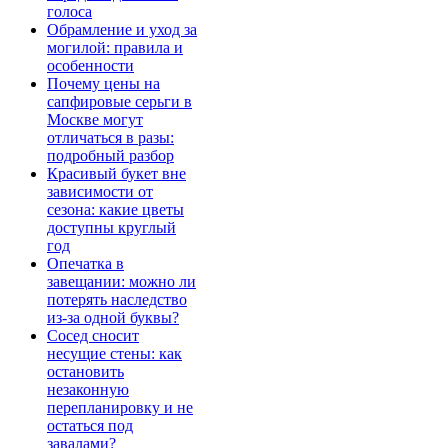
голоса
Обрамление и уход за
могилой: правила и
особенности
Почему цены на
сапфировые серьги в
Москве могут
отличаться в разы:
подробный разбор
Красивый букет вне
зависимости от
сезона: какие цветы
доступны круглый
год
Опечатка в
завещании: можно ли
потерять наследство
из-за одной буквы?
Сосед сносит
несущие стены: как
остановить
незаконную
перепланировку и не
остаться под
завалами?