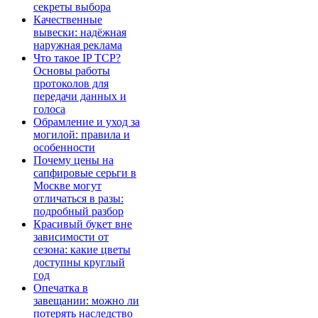
секреты выбора
Качественные
вывески: надёжная
наружная реклама
Что такое IP TCP?
Основы работы
протоколов для
передачи данных и
голоса
Обрамление и уход за
могилой: правила и
особенности
Почему цены на
сапфировые серьги в
Москве могут
отличаться в разы:
подробный разбор
Красивый букет вне
зависимости от
сезона: какие цветы
доступны круглый
год
Опечатка в
завещании: можно ли
потерять наследство