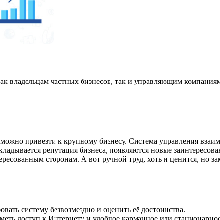
к владельцам частных бизнесов, так и управляющим компаниям.
ожно привезти к крупному бизнесу. Система управления взаимо
ладывается репутация бизнеса, появляются новые заинтересова
ересованным сторонам. А вот ручной труд, хоть и ценится, но за
овать систему безвозмездно и оценить её достоинства.
меть доступ к Интернету и удобное карманное или стационарное