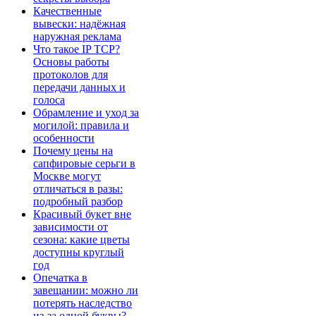
Качественные
вывески: надёжная
наружная реклама
Что такое IP TCP?
Основы работы
протоколов для
передачи данных и
голоса
Обрамление и уход за
могилой: правила и
особенности
Почему цены на
сапфировые серьги в
Москве могут
отличаться в разы:
подробный разбор
Красивый букет вне
зависимости от
сезона: какие цветы
доступны круглый
год
Опечатка в
завещании: можно ли
потерять наследство
из-за одной буквы?