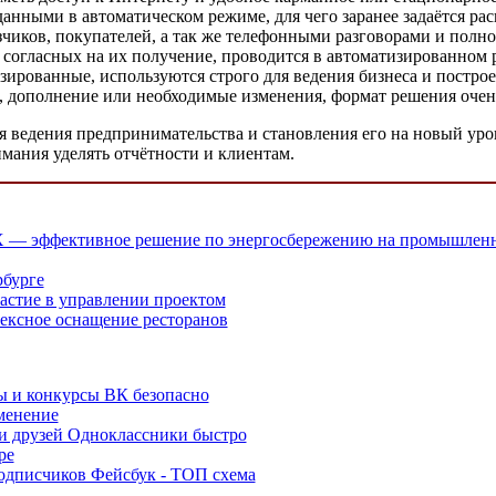
анными в автоматическом режиме, для чего заранее задаётся ра
азчиков, покупателей, а так же телефонными разговорами и полн
 согласных на их получение, проводится в автоматизированном 
зированные, используются строго для ведения бизнеса и постр
ие, дополнение или необходимые изменения, формат решения оче
 ведения предпринимательства и становления его на новый уров
имания уделять отчётности и клиентам.
— эффективное решение по энергосбережению на промышленн
рбурге
частие в управлении проектом
лексное оснащение ресторанов
сы и конкурсы ВК безопасно
менение
 и друзей Одноклассники быстро
ре
подписчиков Фейсбук - ТОП схема