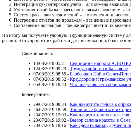
Интеграция бухгалтерского учёта – для обмена важными д
Учёт клиентской базы – здесь идёт связка с ведением зак
Система рассылки уведомлений – в отношении клиентов,
Построение отчётов по продажам – все данные персонали
Составление договоров – так же затрагивает и их веден
По итогу вы получаете удобную и функциональную систему для
реалии. Это упростит их работу и даст возможность больше вн
Свежие записи:
14/08/2019 05:21
-
Секционные ворота АЛЮТЕХ 
12/08/2019 09:29
-
Трудоустройство в Балашове
07/08/2019 08:55
-
Барбершоп Haft в Санкт-Пете
07/08/2019 08:52
-
Краудсорсинг: гражданское у
05/08/2019 18:43
-
Что представляет собой комп
Более ранние:
29/07/2019 08:34
-
Как накрутить голоса в опро
26/07/2019 18:58
-
Топливные брикеты и их при
23/07/2019 19:03
-
Как накрутить много классов
23/07/2019 19:02
-
Выбор салона красоты в Сама
23/07/2019 18:16
-
Как сделать лайки, друзей и 