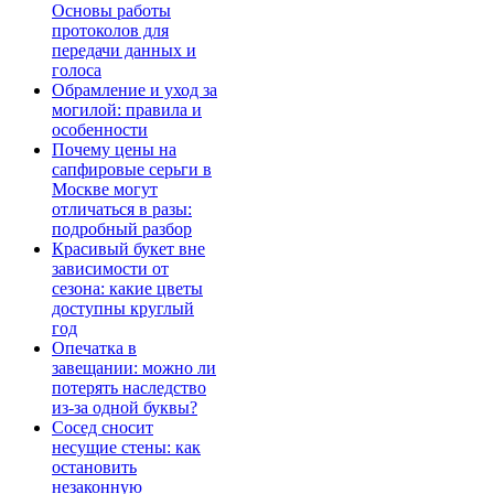
Основы работы
протоколов для
передачи данных и
голоса
Обрамление и уход за
могилой: правила и
особенности
Почему цены на
сапфировые серьги в
Москве могут
отличаться в разы:
подробный разбор
Красивый букет вне
зависимости от
сезона: какие цветы
доступны круглый
год
Опечатка в
завещании: можно ли
потерять наследство
из-за одной буквы?
Сосед сносит
несущие стены: как
остановить
незаконную