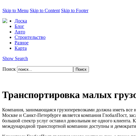
Skip to Menu
Skip to Content
Skip to Footer
Доска
Блог
Авто
Строительство
Разное
Карта
Show Search
Поиск
Транспортировка малых груз
Компания, занимающаяся грузоперевозками должна иметь все 
Москве и Санкт-Петербурге является компания ГлобалПост, з
большой спектр услуг оставил довольным не одного клиента. К
международной транспортной компании доступны и демократ