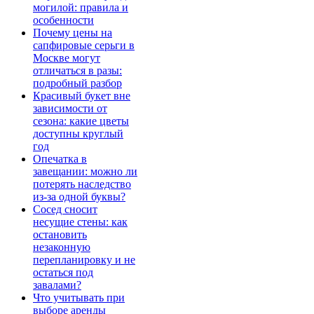
могилой: правила и
особенности
Почему цены на
сапфировые серьги в
Москве могут
отличаться в разы:
подробный разбор
Красивый букет вне
зависимости от
сезона: какие цветы
доступны круглый
год
Опечатка в
завещании: можно ли
потерять наследство
из-за одной буквы?
Сосед сносит
несущие стены: как
остановить
незаконную
перепланировку и не
остаться под
завалами?
Что учитывать при
выборе аренды