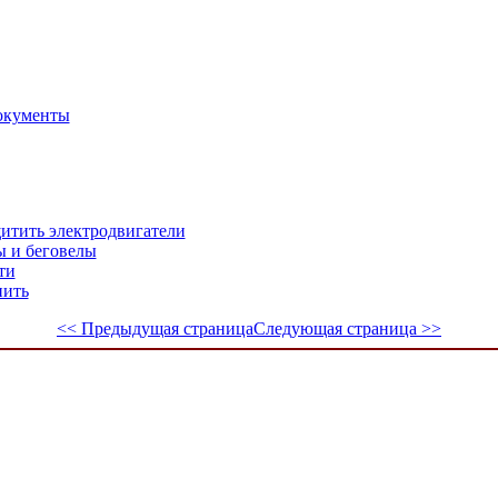
окументы
щитить электродвигатели
ы и беговелы
ти
пить
<< Предыдущая страница
Следующая страница >>