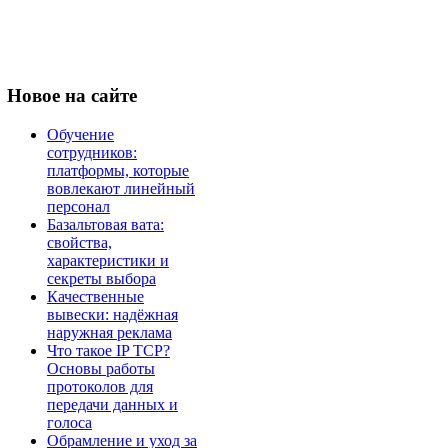
Новое
на сайте
Обучение
сотрудников:
платформы, которые
вовлекают линейный
персонал
Базальтовая вата:
свойства,
характеристики и
секреты выбора
Качественные
вывески: надёжная
наружная реклама
Что такое IP TCP?
Основы работы
протоколов для
передачи данных и
голоса
Обрамление и уход за