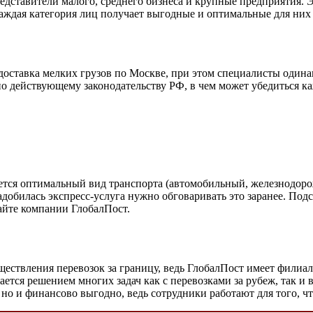
едставители малого, среднего бизнеса и крупные предприятия. 
аждая категория лиц получает выгодные и оптимальные для них 
доставка мелких грузов по Москве, при этом специалисты одина
но действующему законодательству РФ, в чем может убедиться 
вается оптимальный вид транспорта (автомобильный, железнодор
надобилась экспресс-услуга нужно обговаривать это заранее. По
айте компании ГлобалПост.
ествления перевозок за границу, ведь ГлобалПост имеет филиа
тся решением многих задач как с перевозками за рубеж, так и 
но и финансово выгодно, ведь сотрудники работают для того, ч