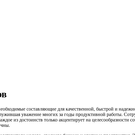
ов
необходимые составляющие для качественной, быстрой и надежн
аслужившая уважение многих за годы продуктивной работы. Сот
аждое из достоинств только акцентирует на целесообразности с
ичны.