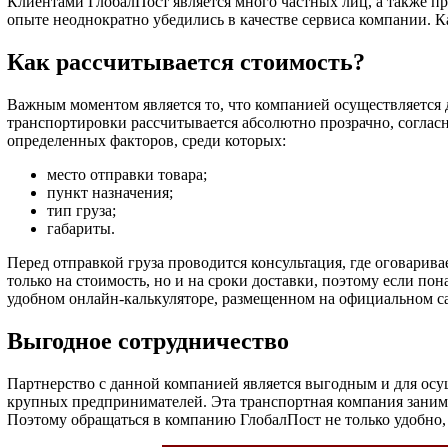
Клиентами ГлобалПост является много частных лиц, а также пр
опыте неоднократно убедились в качестве сервиса компании. К
Как рассчитывается стоимость?
Важным моментом является то, что компанией осуществляется 
транспортировки рассчитывается абсолютно прозрачно, соглас
определенных факторов, среди которых:
место отправки товара;
пункт назначения;
тип груза;
габариты.
Перед отправкой груза проводится консультация, где оговари
только на стоимость, но и на сроки доставки, поэтому если по
удобном онлайн-калькуляторе, размещенном на официальном с
Выгодное сотрудничество
Партнерство с данной компанией является выгодным и для осущ
крупных предпринимателей. Эта транспортная компания занимае
Поэтому обращаться в компанию ГлобалПост не только удобно, 