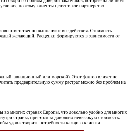
Это говорит о полном доверии заказчиков, которые на личном
условия, поэтому клиенты ценят такое партнерство.
ково ответственно выполняют все действия. Стоимость
каждый желающий. Расценки формируются в зависимости от
ожный, авиационный или морской). Этот фактор влияет не
дсчитать предварительную сумму растрат можно без проблем на
лы во многих странах Европы, что довольно удобно для многих
внутри страны, при этом за довольно невысокую стоимость.
тобы удовлетворить потребности каждого клиента.