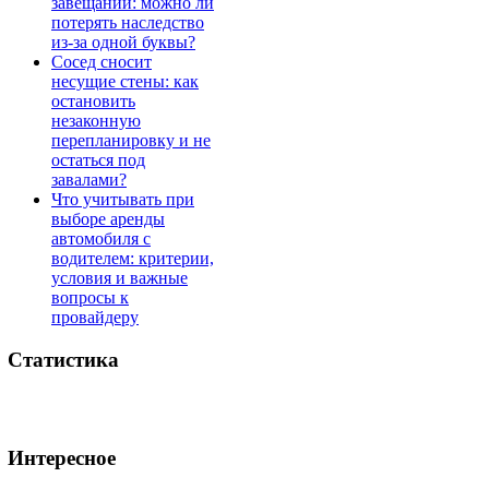
завещании: можно ли
потерять наследство
из-за одной буквы?
Сосед сносит
несущие стены: как
остановить
незаконную
перепланировку и не
остаться под
завалами?
Что учитывать при
выборе аренды
автомобиля с
водителем: критерии,
условия и важные
вопросы к
провайдеру
Статистика
Интересное