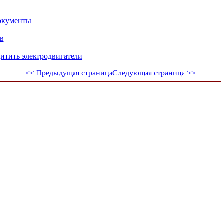
окументы
в
щитить электродвигатели
<< Предыдущая страница
Следующая страница >>