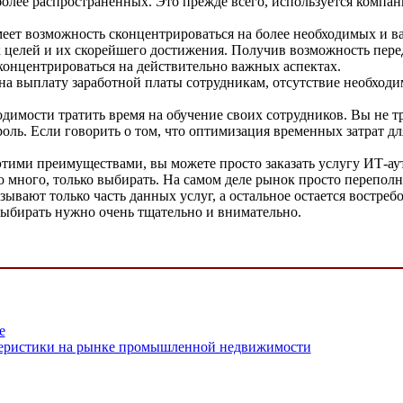
олее распространенных. Это прежде всего, используется компан
еет возможность сконцентрироваться на более необходимых и ва
х целей и их скорейшего достижения. Получив возможность пере
онцентрироваться на действительно важных аспектах.
на выплату заработной платы сотрудникам, отсутствие необход
имости тратить время на обучение своих сотрудников. Вы не тр
ль. Если говорить о том, что оптимизация временных затрат дл
этими преимуществами, вы можете просто заказать услугу ИТ-аут
 много, только выбирать. На самом деле рынок просто переполн
зывают только часть данных услуг, а остальное остается востре
Выбирать нужно очень тщательно и внимательно.
е
еристики на рынке промышленной недвижимости