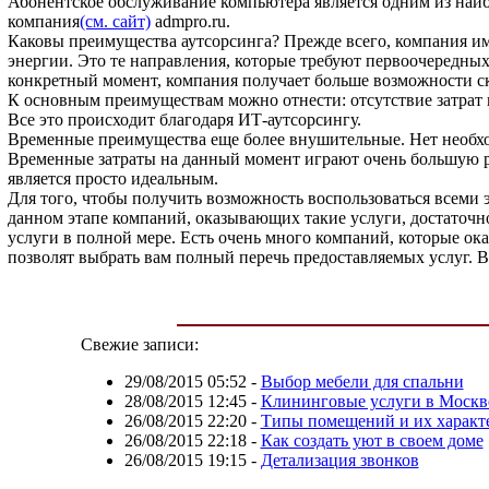
Абонентское обслуживание компьютера является одним из наиб
компания
(см. сайт)
admpro.ru.
Каковы преимущества аутсорсинга? Прежде всего, компания им
энергии. Это те направления, которые требуют первоочередны
конкретный момент, компания получает больше возможности ск
К основным преимуществам можно отнести: отсутствие затрат 
Все это происходит благодаря ИТ-аутсорсингу.
Временные преимущества еще более внушительные. Нет необход
Временные затраты на данный момент играют очень большую ро
является просто идеальным.
Для того, чтобы получить возможность воспользоваться всеми 
данном этапе компаний, оказывающих такие услуги, достаточно
услуги в полной мере. Есть очень много компаний, которые ока
позволят выбрать вам полный перечь предоставляемых услуг. 
Свежие записи:
29/08/2015 05:52
-
Выбор мебели для спальни
28/08/2015 12:45
-
Клининговые услуги в Москв
26/08/2015 22:20
-
Типы помещений и их характ
26/08/2015 22:18
-
Как создать уют в своем доме
26/08/2015 19:15
-
Детализация звонков