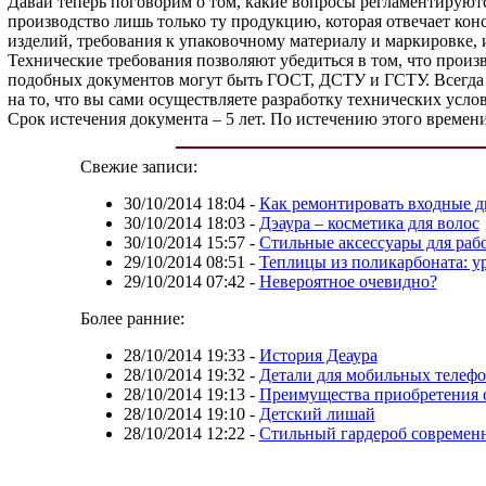
Давай теперь поговорим о том, какие вопросы регламентируютс
производство лишь только ту продукцию, которая отвечает ко
изделий, требования к упаковочному материалу и маркировке, 
Технические требования позволяют убедиться в том, что произ
подобных документов могут быть ГОСТ, ДСТУ и ГСТУ. Всегда е
на то, что вы сами осуществляете разработку технических усл
Срок истечения документа – 5 лет. По истечению этого времен
Свежие записи:
30/10/2014 18:04
-
Как ремонтировать входные д
30/10/2014 18:03
-
Дэаура – косметика для волос
30/10/2014 15:57
-
Стильные аксессуары для раб
29/10/2014 08:51
-
Теплицы из поликарбоната: у
29/10/2014 07:42
-
Невероятное очевидно?
Более ранние:
28/10/2014 19:33
-
История Деаура
28/10/2014 19:32
-
Детали для мобильных телеф
28/10/2014 19:13
-
Преимущества приобретения 
28/10/2014 19:10
-
Детский лишай
28/10/2014 12:22
-
Стильный гардероб современ