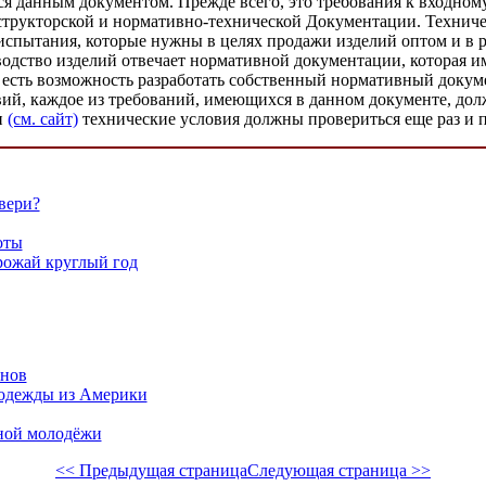
я данным документом. Прежде всего, это требования к входному
нструкторской и нормативно-технической Документации. Техниче
испытания, которые нужны в целях продажи изделий оптом и в р
водство изделий отвечает нормативной документации, которая им
сть возможность разработать собственный нормативный докумен
овий, каждое из требований, имеющихся в данном документе, дол
и
(см. сайт)
технические условия должны провериться еще раз и 
вери?
оты
рожай круглый год
онов
одежды из Америки
ной молодёжи
<< Предыдущая страница
Следующая страница >>