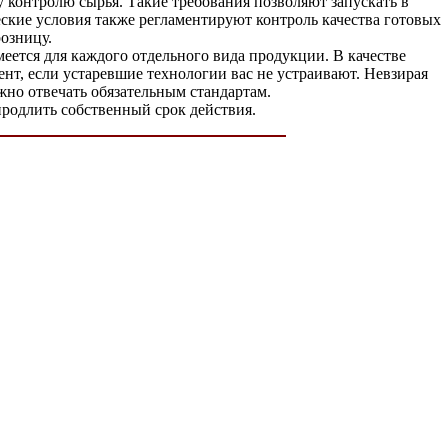
 контролю сырья. Такие требования позволяют запускать в
ские условия также регламентируют контроль качества готовых
озницу.
еется для каждого отдельного вида продукции. В качестве
т, если устаревшие технологии вас не устраивают. Невзирая
жно отвечать обязательным стандартам.
продлить собственный срок действия.