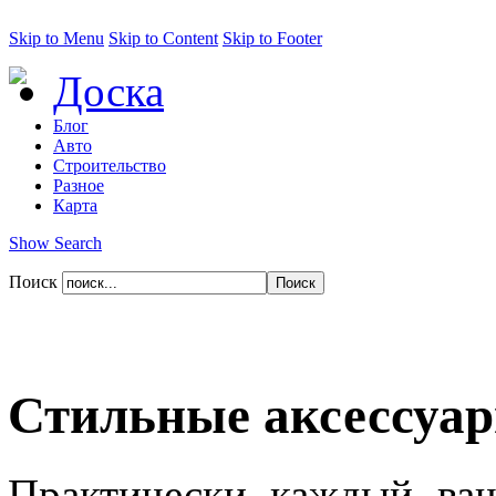
Skip to Menu
Skip to Content
Skip to Footer
Доска
Блог
Авто
Строительство
Разное
Карта
Show Search
Поиск
Стильные аксессуар
Практически каждый ваш