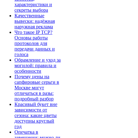
характеристики и
секреты выбора
Качественные
вывески: надёжная
наружная реклама
Что такое IP TCP?
Основы работы
протоколов для
передачи данных и
голоса
Обрамление и уход за
могилой: правила и
особенности
Почему цены на
сапфировые серьги в
Москве могут
отличаться в разы:
подробный разбор
Красивый букет вне
зависимости от
сезона: какие цветы
доступны круглый
год
Опечатка в
завещании: можно ли