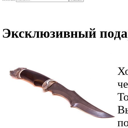
Эксклюзивный пода
Х
ч
Т
Вы
п