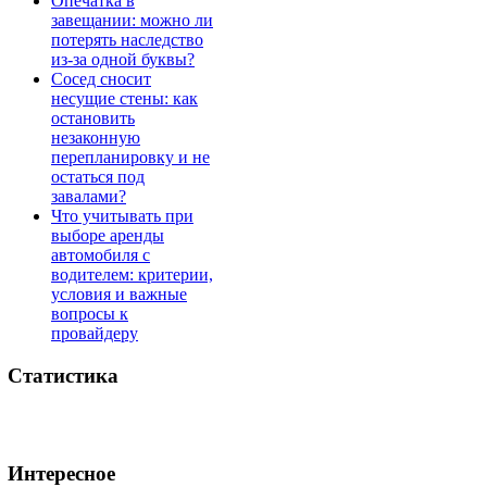
Опечатка в
завещании: можно ли
потерять наследство
из-за одной буквы?
Сосед сносит
несущие стены: как
остановить
незаконную
перепланировку и не
остаться под
завалами?
Что учитывать при
выборе аренды
автомобиля с
водителем: критерии,
условия и важные
вопросы к
провайдеру
Статистика
Интересное