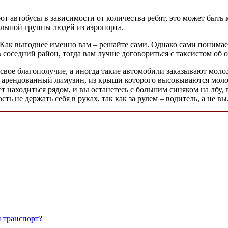
т автобусы в зависимости от количества ребят, это может быть 
большой группы людей из аэропорта.
 Как выгоднее именно вам – решайте сами. Однако сами понимает
 соседний район, тогда вам лучше договориться с таксистом об оп
свое благополучие, а иногда такие автомобили заказывают моло
ет арендованный лимузин, из крыши которого высовываются молод
ет находиться рядом, и вы останетесь с большим синяком на лбу, 
ь не держать себя в руках, так как за рулем – водитель, а не вы
 транспорт?