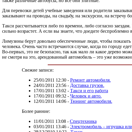
также различные автобусы, но все они элитные.
Для перевозки детей учебные заведения или родители заказываю
заказывают на проводы, на свадьбу, на экскурсии, на встречу 
Такси рассчитывается либо по времени, либо согласно заездам.
сильно возрастет. А если вы знаете, что доедите беспроблемно в
Лимузины берут довольно обеспеченные люди, чтобы показать 
человека. Очень часто встречаются случае, когда по городу ед
Во-первых, это не безопасно, так как мало ли какое дерево мож
не смотря на это, арендованный автомобиль – это уже возможност
Свежие записи:
25/01/2011 12:30
-
Ремонт автомобиля.
24/01/2011 23:56
-
Доставка грузов.
17/01/2011 13:02
-
Такси и его работа
17/01/2011 09:32
-
Человек и авто.
12/01/2011 14:06
-
Тюнинг автомобиля.
Более ранние:
11/01/2011 13:08
-
Спецтехника
03/01/2011 13:46
-
Электромобиль – игрушка или
28/12/2010 14:22
-
Такси.