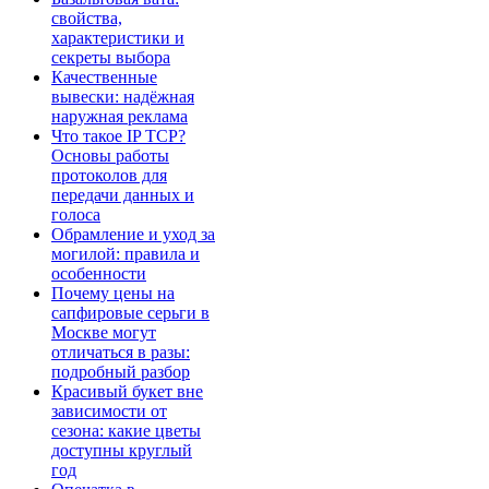
свойства,
характеристики и
секреты выбора
Качественные
вывески: надёжная
наружная реклама
Что такое IP TCP?
Основы работы
протоколов для
передачи данных и
голоса
Обрамление и уход за
могилой: правила и
особенности
Почему цены на
сапфировые серьги в
Москве могут
отличаться в разы:
подробный разбор
Красивый букет вне
зависимости от
сезона: какие цветы
доступны круглый
год