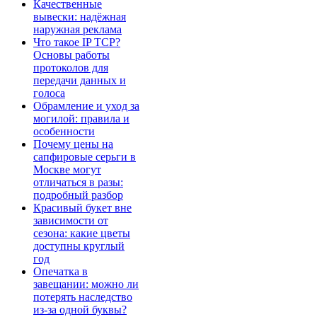
Качественные
вывески: надёжная
наружная реклама
Что такое IP TCP?
Основы работы
протоколов для
передачи данных и
голоса
Обрамление и уход за
могилой: правила и
особенности
Почему цены на
сапфировые серьги в
Москве могут
отличаться в разы:
подробный разбор
Красивый букет вне
зависимости от
сезона: какие цветы
доступны круглый
год
Опечатка в
завещании: можно ли
потерять наследство
из-за одной буквы?