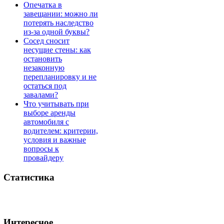
Опечатка в
завещании: можно ли
потерять наследство
из-за одной буквы?
Сосед сносит
несущие стены: как
остановить
незаконную
перепланировку и не
остаться под
завалами?
Что учитывать при
выборе аренды
автомобиля с
водителем: критерии,
условия и важные
вопросы к
провайдеру
Статистика
Интересное