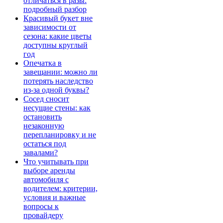
отличаться в разы:
подробный разбор
Красивый букет вне
зависимости от
сезона: какие цветы
доступны круглый
год
Опечатка в
завещании: можно ли
потерять наследство
из-за одной буквы?
Сосед сносит
несущие стены: как
остановить
незаконную
перепланировку и не
остаться под
завалами?
Что учитывать при
выборе аренды
автомобиля с
водителем: критерии,
условия и важные
вопросы к
провайдеру