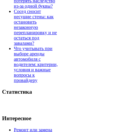
потерять наследство
из-за одной буквы?
Сосед сносит
несущие стены: как
остановить
незаконную
перепланировку и не
остаться под
завалами?
Что учитывать при
выборе аренды
автомобиля с
водителем: критерии,
условия и важные
вопросы к
провайдеру
Статистика
Интересное
Ремонт или замена