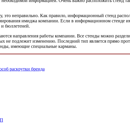
 необходимой информацией. Очень важно расположить стенд так
, это неправильно. Как правило, информационный стенд распола
рмирования имиджа компании. Если в информационном стенде име
 и бюллетеней.
ются направления работы компании. Все стенды можно разделит
торых не подлежит изменению. Последний тип является прямо пр
тенды, имеющие специальные карманы.
соб раскрутки бренда
ТП