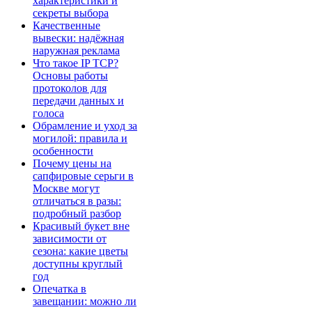
характеристики и
секреты выбора
Качественные
вывески: надёжная
наружная реклама
Что такое IP TCP?
Основы работы
протоколов для
передачи данных и
голоса
Обрамление и уход за
могилой: правила и
особенности
Почему цены на
сапфировые серьги в
Москве могут
отличаться в разы:
подробный разбор
Красивый букет вне
зависимости от
сезона: какие цветы
доступны круглый
год
Опечатка в
завещании: можно ли