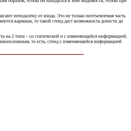
им образом, чтобы он находился в зоне видимости, чтобы при
гают неподалеку от входа. Это не только неотъемлемая часть
ются карманы, то такой стенд даст возможность донести до
ь на 2 типа – со статической и с изменяющейся информацией.
отивоположным, то есть, стенд с изменяющейся информацией