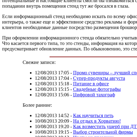
потенциальные и настоящие клиенты смогли бы ознакомиться с
попадании внутрь помещения стенд тут же бросался в глаза.
Если информационный стенд необходимо искать по всему офису
интерьера, о также еще и эффективное средство рекламы и фо
клиентов необходимые данные посредство размещения брошюр
При оформлении информационного стенда обязательно учитыва
Что касается первого типа, то это стенды, информация на ко
предусматривает обновление данных. По обыкновению, это с
Свежие записи:
12/08/2013 17:05
-
Промо сувениры – лучший спо
12/08/2013 17:04
-
Супер-продукты августа
12/08/2013 15:18
-
Питание в офисе
12/08/2013 15:15
-
Свадебные фотографы
12/08/2013 15:06
-
Цифровой тахограф
Более ранние:
12/08/2013 14:52
-
Как научиться петь
10/08/2013 20:09
-
На отдых в Хорватию!
10/08/2013 19:20
-
Как возместить ущерб при Д
10/08/2013 19:15
-
Выбор строительной фирмы