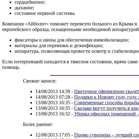
сердцебиение;
дыхание;
состояние нервной системы.
Компания «Айболит» поможет перевезти больного из Крыма в 
европейского образца, оснащенными необходимой аппаратурой
фиксаторы и шины для обеспечения иммобилизации;
материалы для перевязки и дезинфекции;
аппаратура, позволяющая провести осмотр и стабилизир
Если потерпевший находится в тяжелом состоянии, врачи сами
помощь.
Свежие записи:
14/08/2013 14:39
-
Цветочное оформление свадеб
14/08/2013 07:28
-
Подарки к Новому году, году
13/08/2013 16:35
-
Современные способы борьбы
13/08/2013 16:35
-
Сколько могут получить в кре
13/08/2013 16:32
-
Уборка офисных помещений —
Более ранние:
12/08/2013 17:05
-
Промо сувениры – лучший спо