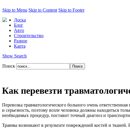
Skip to Menu
Skip to Content
Skip to Footer
Доска
Блог
Авто
Строительство
Разное
Карта
Show Search
Поиск
Как перевезти травматологич
Перевозка травматологического больного очень ответственная п
и серьезность, поэтому возле человека должны находиться тол
необходимых процедур, поставит точный диагноз и транспорти
Травмы возникают в результате повреждений костей и тканей. 