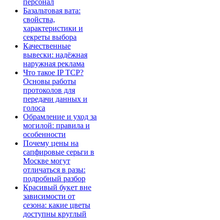
персонал
Базальтовая вата:
свойства,
характеристики и
секреты выбора
Качественные
вывески: надёжная
наружная реклама
Что такое IP TCP?
Основы работы
протоколов для
передачи данных и
голоса
Обрамление и уход за
могилой: правила и
особенности
Почему цены на
сапфировые серьги в
Москве могут
отличаться в разы:
подробный разбор
Красивый букет вне
зависимости от
сезона: какие цветы
доступны круглый