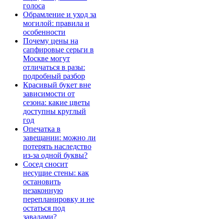
голоса
Обрамление и уход за
могилой: правила и
особенности
Почему цены на
сапфировые серьги в
Москве могут
отличаться в разы:
подробный разбор
Красивый букет вне
зависимости от
сезона: какие цветы
доступны круглый
год
Опечатка в
завещании: можно ли
потерять наследство
из-за одной буквы?
Сосед сносит
несущие стены: как
остановить
незаконную
перепланировку и не
остаться под
завалами?