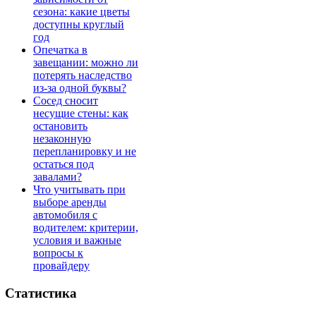
сезона: какие цветы
доступны круглый
год
Опечатка в
завещании: можно ли
потерять наследство
из-за одной буквы?
Сосед сносит
несущие стены: как
остановить
незаконную
перепланировку и не
остаться под
завалами?
Что учитывать при
выборе аренды
автомобиля с
водителем: критерии,
условия и важные
вопросы к
провайдеру
Статистика