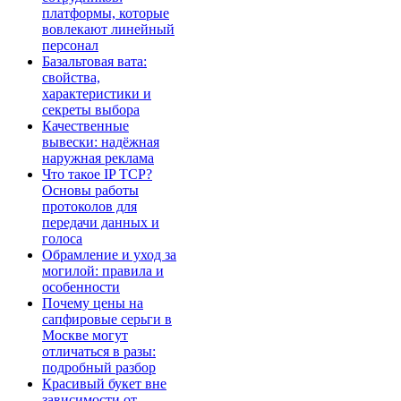
платформы, которые
вовлекают линейный
персонал
Базальтовая вата:
свойства,
характеристики и
секреты выбора
Качественные
вывески: надёжная
наружная реклама
Что такое IP TCP?
Основы работы
протоколов для
передачи данных и
голоса
Обрамление и уход за
могилой: правила и
особенности
Почему цены на
сапфировые серьги в
Москве могут
отличаться в разы:
подробный разбор
Красивый букет вне
зависимости от