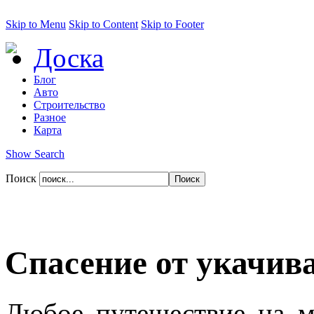
Skip to Menu
Skip to Content
Skip to Footer
Доска
Блог
Авто
Строительство
Разное
Карта
Show Search
Поиск
Спасение от укачив
Любое путешествие на м