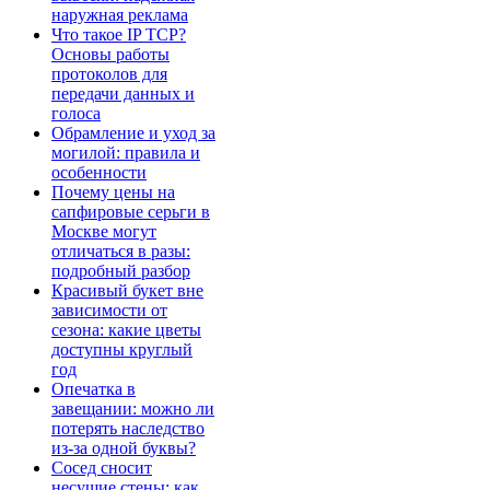
наружная реклама
Что такое IP TCP?
Основы работы
протоколов для
передачи данных и
голоса
Обрамление и уход за
могилой: правила и
особенности
Почему цены на
сапфировые серьги в
Москве могут
отличаться в разы:
подробный разбор
Красивый букет вне
зависимости от
сезона: какие цветы
доступны круглый
год
Опечатка в
завещании: можно ли
потерять наследство
из-за одной буквы?
Сосед сносит
несущие стены: как