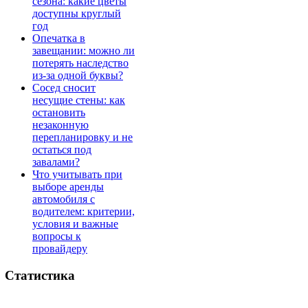
сезона: какие цветы
доступны круглый
год
Опечатка в
завещании: можно ли
потерять наследство
из-за одной буквы?
Сосед сносит
несущие стены: как
остановить
незаконную
перепланировку и не
остаться под
завалами?
Что учитывать при
выборе аренды
автомобиля с
водителем: критерии,
условия и важные
вопросы к
провайдеру
Статистика