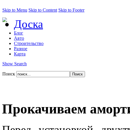
Skip to Menu
Skip to Content
Skip to Footer
Доска
Блог
Авто
Строительство
Разное
Карта
Show Search
Поиск
Прокачиваем аморти
Перед установкой двух