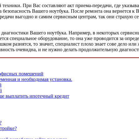
техники. При Вас составляют акт приема-передачи, где указывае
 безопасность Вашего ноутбука. После ремонта она вернется к В
передачи выгодно и самим сервисным центрам, так они страхую се
 диагностики Вашего ноутбука. Например, в некоторых сервисн
яется специальное оборудование, то она уже проводится за опре
шком разнятся, то значит, специалист плохо знает сове дело ил
авность очевидна, и не нужно делать продолжительную диагност
офисных помещений
еменная и необходимая установка.
й
й
ьше выплатить ипотечный кредит
?
стройке?