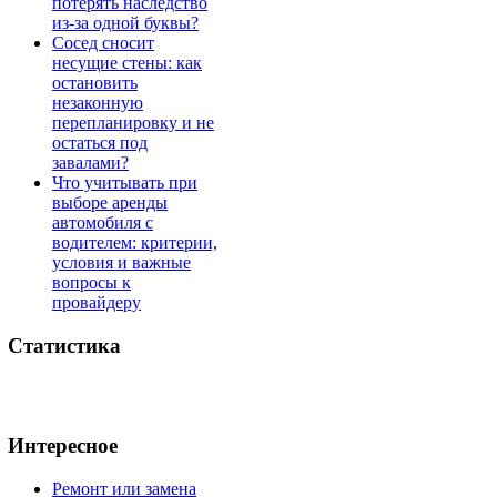
потерять наследство
из-за одной буквы?
Сосед сносит
несущие стены: как
остановить
незаконную
перепланировку и не
остаться под
завалами?
Что учитывать при
выборе аренды
автомобиля с
водителем: критерии,
условия и важные
вопросы к
провайдеру
Статистика
Интересное
Ремонт или замена