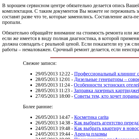
В хорошем сервисном центре обязательно делается опись Вашей 
комплектация. С таким документов Вы можете не переживать за
составят разве что те, которые заменились. Составление акта-
пропали.
Обязательно обращайте внимание на стоимость ремонта или же
если же имеется в виду полная диагностика, в которой примен
должна совпадать с реальной ценой. Если показатели ну уж сли
работы – немаловажен. Срочный ремонт делается, если неиспр
Свежие записи:
29/05/2013 12:22
-
Профессиональный клининг 
28/05/2013 12:01
-
Дизельные генераторы – совр
28/05/2013 11:24
-
Особенности эстонских отеле
28/05/2013 11:23
-
Заправка лазерных картридже
27/05/2013 18:00
-
Советы тем, кто хочет поран
Более ранние:
26/05/2013 14:47
-
Косметика carita
26/05/2013 14:38
-
Как выбрать агентство переда
24/05/2013 19:48
-
Как выбрать квартиру в ново
24/05/2013 19:44
-
Аренда плазмы