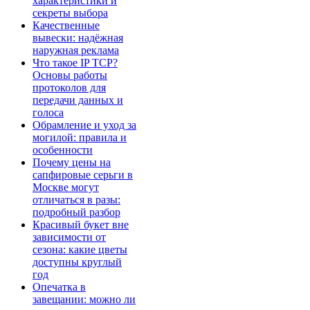
характеристики и
секреты выбора
Качественные
вывески: надёжная
наружная реклама
Что такое IP TCP?
Основы работы
протоколов для
передачи данных и
голоса
Обрамление и уход за
могилой: правила и
особенности
Почему цены на
сапфировые серьги в
Москве могут
отличаться в разы:
подробный разбор
Красивый букет вне
зависимости от
сезона: какие цветы
доступны круглый
год
Опечатка в
завещании: можно ли