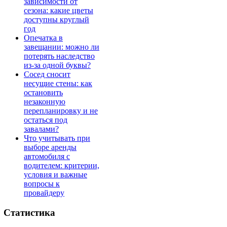
зависимости от
сезона: какие цветы
доступны круглый
год
Опечатка в
завещании: можно ли
потерять наследство
из-за одной буквы?
Сосед сносит
несущие стены: как
остановить
незаконную
перепланировку и не
остаться под
завалами?
Что учитывать при
выборе аренды
автомобиля с
водителем: критерии,
условия и важные
вопросы к
провайдеру
Статистика