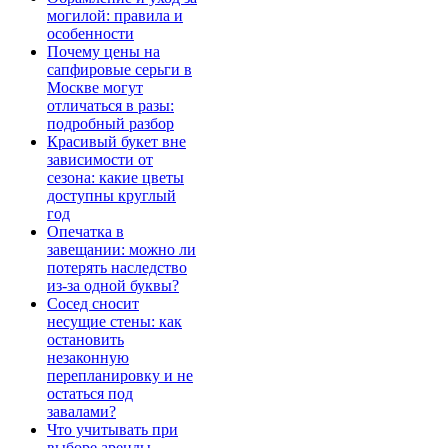
могилой: правила и
особенности
Почему цены на
сапфировые серьги в
Москве могут
отличаться в разы:
подробный разбор
Красивый букет вне
зависимости от
сезона: какие цветы
доступны круглый
год
Опечатка в
завещании: можно ли
потерять наследство
из-за одной буквы?
Сосед сносит
несущие стены: как
остановить
незаконную
перепланировку и не
остаться под
завалами?
Что учитывать при
выборе аренды