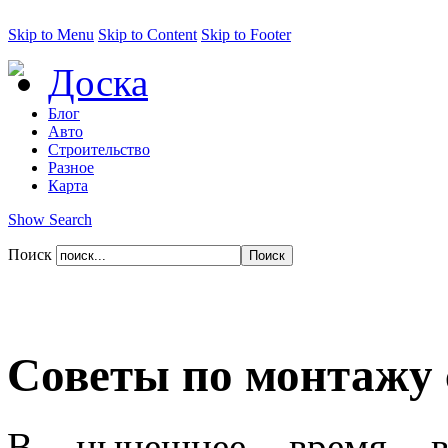
Skip to Menu
Skip to Content
Skip to Footer
Доска
Блог
Авто
Строительство
Разное
Карта
Show Search
Поиск
Советы по монтажу 
В нынешнее время вс