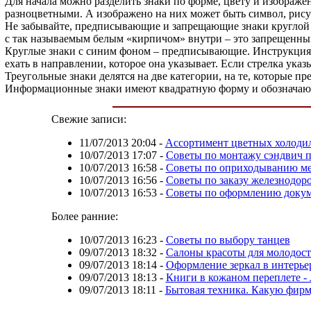
Для начала можно разделить знаки по форме, цвету и изображе
разноцветными. А изображено на них может быть символ, рису
Не забывайте, предписывающие и запрещающие знаки круглой ф
с так называемым белым «кирпичом» внутри – это запрещенный
Круглые знаки с синим фоном – предписывающие. Инструкциям, 
ехать в направлении, которое она указывает. Если стрелка ука
Треугольные знаки делятся на две категории, на те, которые п
Информационные знаки имеют квадратную форму и обозначают 
Свежие записи:
11/07/2013 20:04
-
Ассортимент цветных холоди
10/07/2013 17:07
-
Советы по монтажу сэндвич 
10/07/2013 16:58
-
Советы по оприходыванию ме
10/07/2013 16:56
-
Советы по заказу железнодор
10/07/2013 16:53
-
Советы по оформлению докум
Более ранние:
10/07/2013 16:23
-
Cоветы по выбору танцев
09/07/2013 18:32
-
Салоны красоты для молодост
09/07/2013 18:14
-
Оформление зеркал в интерье
09/07/2013 18:13
-
Книги в кожаном переплете -
09/07/2013 18:11
-
Бытовая техника. Какую фирм