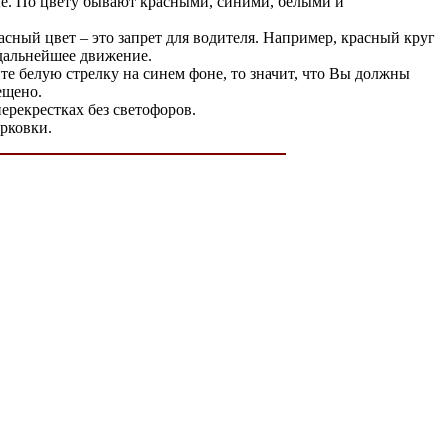
ные. По цвету бывают красными, синими, белыми и
ный цвет – это запрет для водителя. Например, красный круг
 дальнейшее движение.
е белую стрелку на синем фоне, то значит, что Вы должны
ещено.
ерекрестках без светофоров.
рковки.