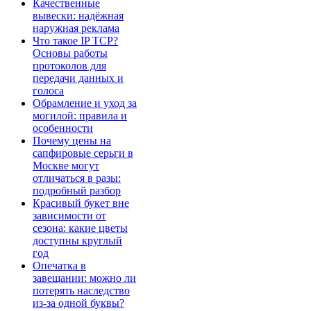
Качественные
вывески: надёжная
наружная реклама
Что такое IP TCP?
Основы работы
протоколов для
передачи данных и
голоса
Обрамление и уход за
могилой: правила и
особенности
Почему цены на
сапфировые серьги в
Москве могут
отличаться в разы:
подробный разбор
Красивый букет вне
зависимости от
сезона: какие цветы
доступны круглый
год
Опечатка в
завещании: можно ли
потерять наследство
из-за одной буквы?