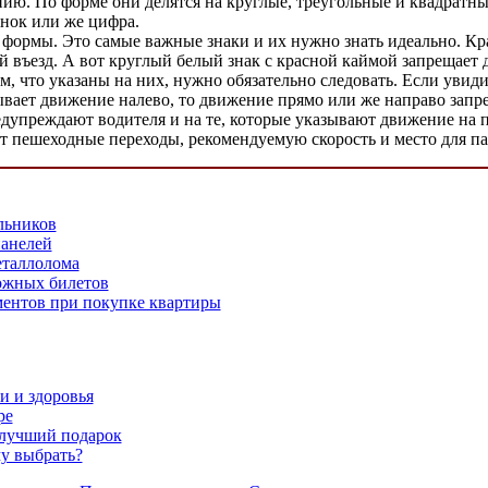
нию. По форме они делятся на круглые, треугольные и квадрат
нок или же цифра.
ормы. Это самые важные знаки и их нужно знать идеально. Крас
 въезд. А вот круглый белый знак с красной каймой запрещает
что указаны на них, нужно обязательно следовать. Если увидит
зывает движение налево, то движение прямо или же направо запр
редупреждают водителя и на те, которые указывают движение на п
пешеходные переходы, рекомендуемую скорость и место для па
льников
панелей
таллолома
ожных билетов
ентов при покупке квартиры
и и здоровья
ре
 лучший подарок
у выбрать?