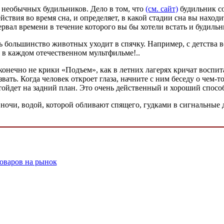
ты необычных будильников. Дело в том, что
(см. сайт)
будильник со
вия во время сна, и определяет, в какой стадии сна вы находит
тервал времени в течение которого вы бы хотели встать и будил
дь большинство животных уходит в спячку. Например, с детства 
ло в каждом отечественном мультфильме!..
конечно не крики «Подъем», как в летних лагерях кричат воспит
вать. Когда человек откроет глаза, начните с ним беседу о чем-т
 отойдет на задний план. Это очень действенный и хороший спосо
очи, водой, которой обливают спящего, гудками в сигнальные д
оваров на рынок