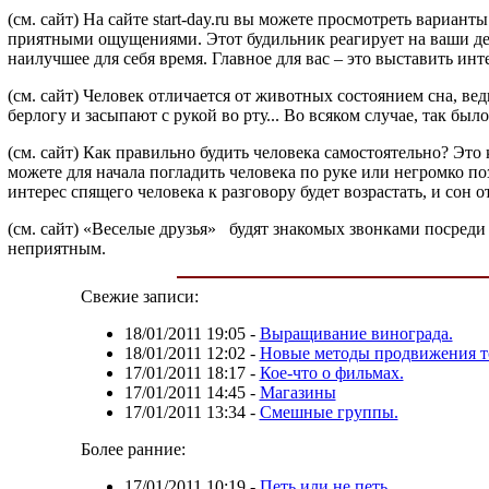
(см. сайт) На сайте start-day.ru вы можете просмотреть вариан
приятными ощущениями. Этот будильник реагирует на ваши дейст
наилучшее для себя время. Главное для вас – это выставить ин
(см. сайт) Человек отличается от животных состоянием сна, ве
берлогу и засыпают с рукой во рту... Во всяком случае, так бы
(см. сайт) Как правильно будить человека самостоятельно? Это 
можете для начала погладить человека по руке или негромко поз
интерес спящего человека к разговору будет возрастать, и сон
(см. сайт) «Веселые друзья»
будят знакомых звонками посреди н
неприятным.
Свежие записи:
18/01/2011 19:05
-
Выращивание винограда.
18/01/2011 12:02
-
Новые методы продвижения т
17/01/2011 18:17
-
Кое-что о фильмах.
17/01/2011 14:45
-
Магазины
17/01/2011 13:34
-
Смешные группы.
Более ранние:
17/01/2011 10:19
-
Петь или не петь...