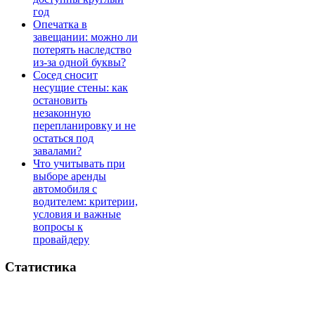
год
Опечатка в
завещании: можно ли
потерять наследство
из-за одной буквы?
Сосед сносит
несущие стены: как
остановить
незаконную
перепланировку и не
остаться под
завалами?
Что учитывать при
выборе аренды
автомобиля с
водителем: критерии,
условия и важные
вопросы к
провайдеру
Статистика