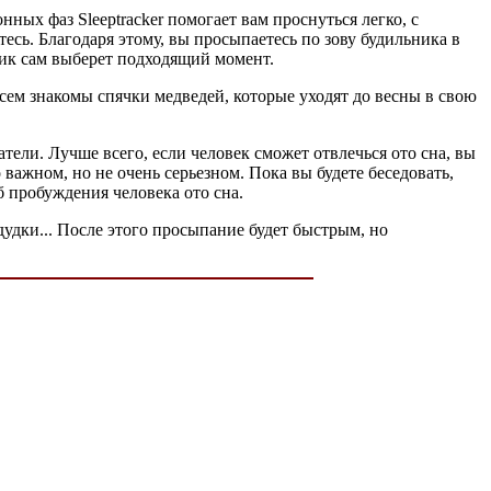
нных фаз Sleeptracker помогает вам проснуться легко, с
есь. Благодаря этому, вы просыпаетесь по зову будильника в
ьник сам выберет подходящий момент.
всем знакомы спячки медведей, которые уходят до весны в свою
атели. Лучше всего, если человек сможет отвлечься ото сна, вы
о важном, но не очень серьезном. Пока вы будете беседовать,
б пробуждения человека ото сна.
удки... После этого просыпание будет быстрым, но