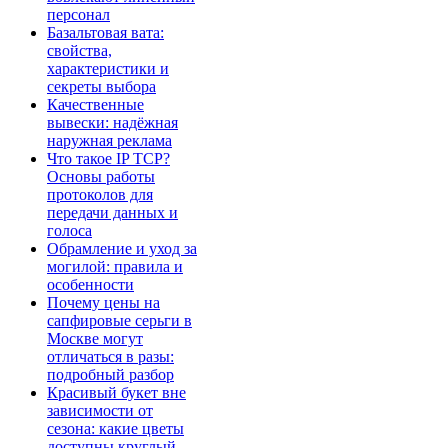
персонал
Базальтовая вата:
свойства,
характеристики и
секреты выбора
Качественные
вывески: надёжная
наружная реклама
Что такое IP TCP?
Основы работы
протоколов для
передачи данных и
голоса
Обрамление и уход за
могилой: правила и
особенности
Почему цены на
сапфировые серьги в
Москве могут
отличаться в разы:
подробный разбор
Красивый букет вне
зависимости от
сезона: какие цветы
доступны круглый