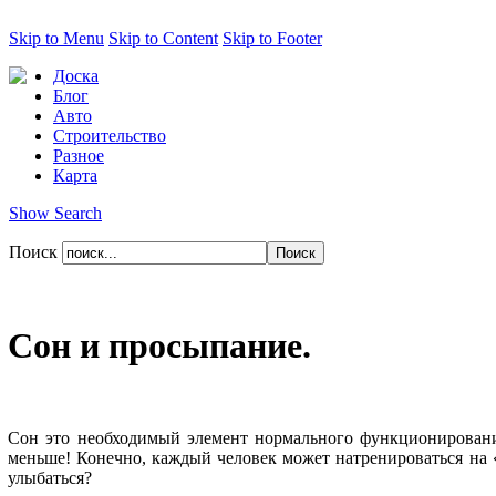
Skip to Menu
Skip to Content
Skip to Footer
Доска
Блог
Авто
Строительство
Разное
Карта
Show Search
Поиск
Сон и просыпание.
Сон это необходимый элемент нормального функционирования 
меньше! Конечно, каждый человек может натренироваться на «н
улыбаться?