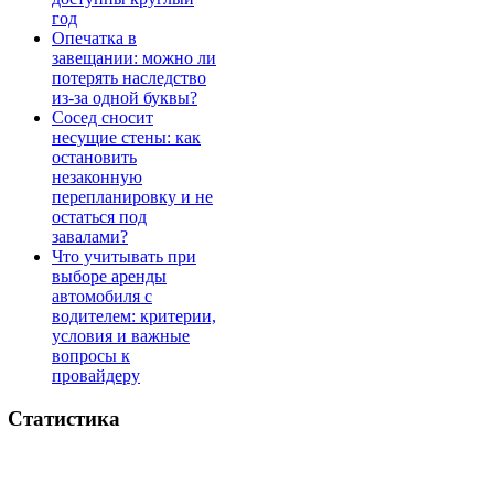
год
Опечатка в
завещании: можно ли
потерять наследство
из-за одной буквы?
Сосед сносит
несущие стены: как
остановить
незаконную
перепланировку и не
остаться под
завалами?
Что учитывать при
выборе аренды
автомобиля с
водителем: критерии,
условия и важные
вопросы к
провайдеру
Статистика