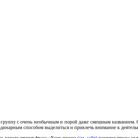
 группу с очень необычным и порой даже смешным названием. 
еординарным способом выделиться и привлечь внимание к деятель
нь весело звучит фраза «Хочу песню
(см. сайт)
пающие трусы скач