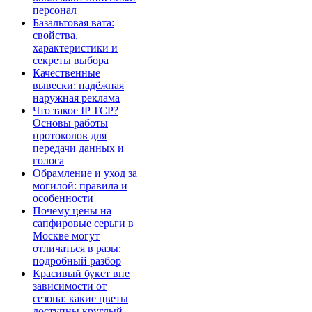
персонал
Базальтовая вата:
свойства,
характеристики и
секреты выбора
Качественные
вывески: надёжная
наружная реклама
Что такое IP TCP?
Основы работы
протоколов для
передачи данных и
голоса
Обрамление и уход за
могилой: правила и
особенности
Почему цены на
сапфировые серьги в
Москве могут
отличаться в разы:
подробный разбор
Красивый букет вне
зависимости от
сезона: какие цветы
доступны круглый