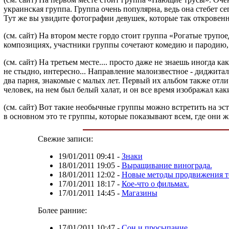
украинская группа. Группа очень популярна, ведь она стебет
Тут же вы увидите фотографии девушек, которые так откровен
(см. сайт) На втором месте гордо стоит группа «Рогатые трупое
композициях, участники группы сочетают комедию и пародию, 
(см. сайт) На третьем месте.... просто даже не знаешь иногда
не стыдно, интересно... Направление малоизвестное - диджитал
два парня, знакомые с малых лет. Первый их альбом также отл
человек, на нем был белый халат, и он все время изображал как
(см. сайт) Вот такие необычные группы можно встретить на эст
в основном это те группы, которые показывают всем, где они 
Свежие записи:
19/01/2011 09:41
-
Знаки
18/01/2011 19:05
-
Выращивание винограда.
18/01/2011 12:02
-
Новые методы продвижения т
17/01/2011 18:17
-
Кое-что о фильмах.
17/01/2011 14:45
-
Магазины
Более ранние:
17/01/2011 10:47
-
Сон и просыпание.