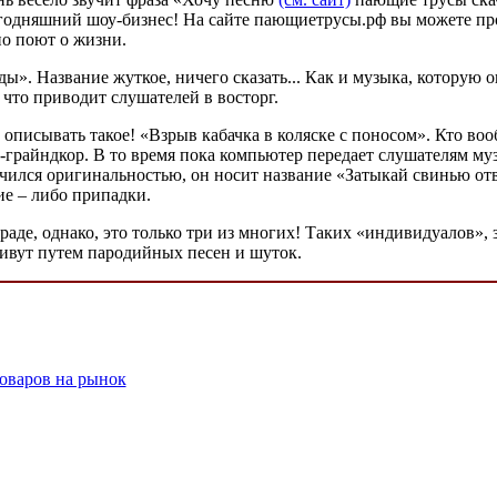
 сегодняшний шоу-бизнес! На сайте пающиетрусы.рф вы можете п
но поют о жизни.
ды». Название жуткое, ничего сказать... Как и музыка, которую 
что приводит слушателей в восторг.
 как описывать такое! «Взрыв кабачка в коляске с поносом». Кто
-грайндкор. В то время пока компьютер передает слушателям музы
ичился оригинальностью, он носит название «Затыкай свинью отв
ие – либо припадки.
раде, однако, это только три из многих! Таких «индивидуалов»,
живут путем пародийных песен и шуток.
оваров на рынок