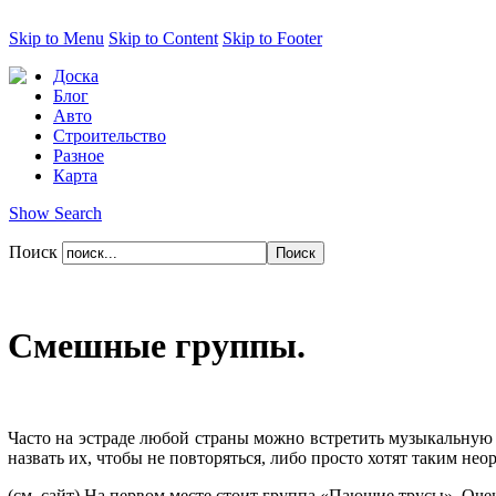
Skip to Menu
Skip to Content
Skip to Footer
Доска
Блог
Авто
Строительство
Разное
Карта
Show Search
Поиск
Смешные группы.
Часто на эстраде любой страны можно встретить музыкальную
назвать их, чтобы не повторяться, либо просто хотят таким н
(см. сайт) На первом месте стоит группа «Пающие трусы». Оче