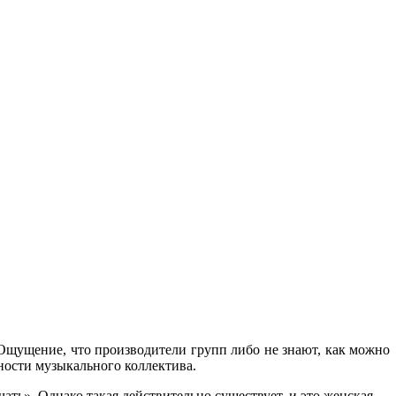
Ощущение, что производители групп либо не знают, как можно
ности музыкального коллектива.
ать». Однако такая действительно существует, и это женская