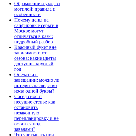
Обрамление и уход за
могилой: правила и
особенности
Почему цены на
сапфировые серьги в
Москве могут
отличаться в разы:
подробный разбор
Красивый букет вне
зависимости от
сезона: какие цветы
доступны круглый
год
Опечатка в
завещании: можно ли
потерять наследство
из-за одной буквы?
Сосед сносит
несущие стены: как
остановить
незаконную
перепланировку и не
остаться под
завалами?
Что учитывать при