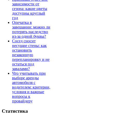
зависимости от
сезона: какие цветы
доступны круглый
год
Опечатка в
завещании: можно ли
потерять наследство
из-за одной буквы?
Сосед сносит
несущие стены: как
остановить
незаконную
перепланировку и не
остаться под
завалами?
Что учитывать при
выборе аренды
автомобиля с
водителем: критерии,
условия и важные
вопросы к
провайдеру
Статистика