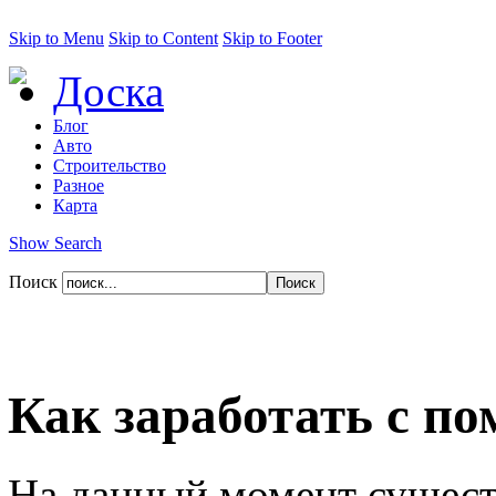
Skip to Menu
Skip to Content
Skip to Footer
Доска
Блог
Авто
Строительство
Разное
Карта
Show Search
Поиск
Как заработать с п
На данный момент сущест