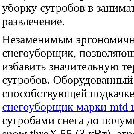
уборку сугробов в занима
развлечение.
Незаменимым эргономичны
снегоуборщик, позволяющ
избавить значительную т
сугробов. Оборудованный
способствующей подкачке 
снегоуборщик марки mtd 
сугробами снега до полу
snow throX 55 (3 кВт), а