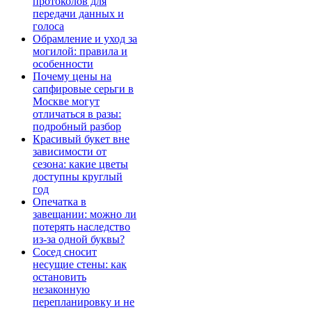
протоколов для
передачи данных и
голоса
Обрамление и уход за
могилой: правила и
особенности
Почему цены на
сапфировые серьги в
Москве могут
отличаться в разы:
подробный разбор
Красивый букет вне
зависимости от
сезона: какие цветы
доступны круглый
год
Опечатка в
завещании: можно ли
потерять наследство
из-за одной буквы?
Сосед сносит
несущие стены: как
остановить
незаконную
перепланировку и не