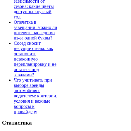
зависимости от
сезона: какие цветы
доступны круглый
год
Опечатка в
завещании: можно ли
потерять наследство
из-за одной буквы?
Сосед сносит
несущие стены: как
остановить
незаконную
перепланировку и не
остаться под
завалами?
Что учитывать при
выборе аренды
автомобиля с
водителем: критерии,
условия и важные
вопросы к
провайдеру
Статистика