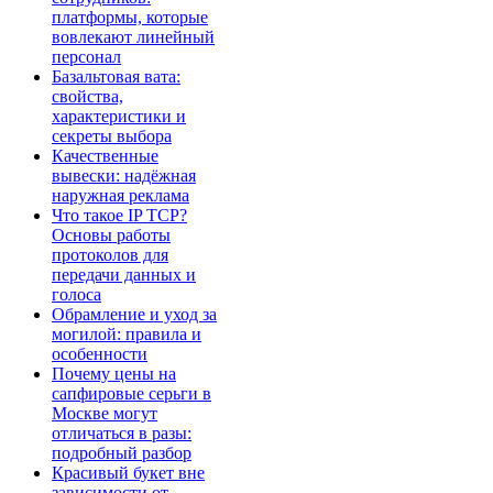
платформы, которые
вовлекают линейный
персонал
Базальтовая вата:
свойства,
характеристики и
секреты выбора
Качественные
вывески: надёжная
наружная реклама
Что такое IP TCP?
Основы работы
протоколов для
передачи данных и
голоса
Обрамление и уход за
могилой: правила и
особенности
Почему цены на
сапфировые серьги в
Москве могут
отличаться в разы:
подробный разбор
Красивый букет вне
зависимости от