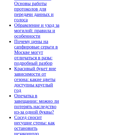
Основы работы
протоколов для
передачи данных и
голоса
Обрамление и уход за
могилой: правила и
особенности
Почему цены на
сапфировые серьги в
Москве могут
отличаться в разы:
подробный разбор
Красивый букет вне
зависимости от
сезона: какие цветы
доступны круглый
год
Опечатка в
завещании: можно ли
потерять наследство
из-за одной буквы?
Сосед сносит
несущие стены: как
остановить
незаконную